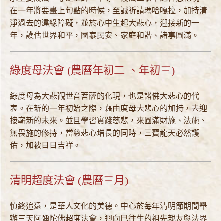
在一年將要畫上句點的時候，至誠祈請瑪哈嘎拉，加持清
淨過去的違緣障礙，並於心中生起大悲心，迎接新的一
年，護估世界和平，國泰民安、家庭和諧、諸事圓滿。
綠度母法會 (農曆年初二 、年初三)
綠度母為大悲觀世音菩薩的化現，也是諸佛大悲心的代
表。在新的一年初始之際，藉由度母大悲心的加持，去迎
接嶄新的未來。並且學習實踐慈悲，來圓滿財施、法施、
無畏施的修持，當慈悲心增長的同時，三寶龍天必然護
佑，加被日日吉祥。
清明超度法會 (農曆三月)
慎終追遠，是華人文化的美德。中心於每年清明節期間舉
辦三天阿彌陀佛超度法會，迴向巳往生的祖先親友與法界