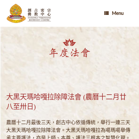
Skip
to
Menu
content
大黑天瑪哈嘎拉除障法會 (農曆十二月廿
八至卅日)
農曆十二月最後三天，創古中心依循傳統，舉行一連三天
大黑天瑪哈嘎拉除障法會。大黑天瑪哈嘎拉為噶瑪噶舉傳
承主要護法，亦是上師、本尊、護法三根本之智慧化現。