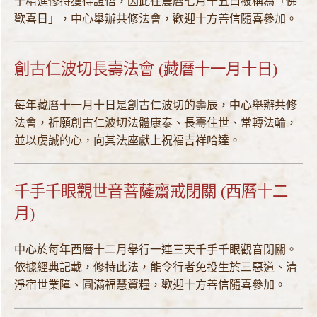
子精進修持獲得證悟，因此在農曆七月十五曰被稱為「佛
歡喜日」，中心舉辦共修法會，歡迎十方善信隨喜參加。
創古仁波切長壽法會 (藏曆十一月十日)
每年藏曆十一月十日是創古仁波切的壽辰，中心舉辦共修
法會，祈願創古仁波切法體康泰、長壽住世、常轉法輪，
並以虔誠的心，向其法座獻上祝福吉祥哈達。
千手千眼觀世音菩薩齋戒閉關 (西曆十二
月)
中心於每年西曆十二月舉行一連三天千手千眼觀音閉關。
依據經典記載，修持此法，能令行者免投生於三惡道、清
淨宿世業障、圓滿福慧資糧，歡迎十方善信隨喜參加。