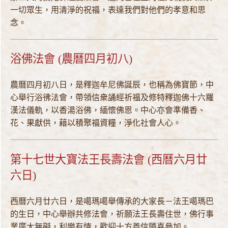
一切眾生，用清淨的祝福，表達我們對他們的孝意和思
念。
浴佛法會 (農曆四月初八)
農曆四月初八日，是釋迦牟尼佛誕辰，也稱為佛寶節，中
心舉行浴彿法會，帶領信衆誦經祈福及修特釋迦佛十六羅
漢法儀軌，以香湯浴佛，緬懷佛恩。中心亦會準備香、
花、果獻供，藉以積聚福資糧，淨化社會人心。
第十七世大寶法王長壽法會 (西曆六月廿
六日)
西曆六月廿六日，是噶瑪噶舉傳承的大家長－法王噶瑪巴
的生日，中心舉辦共修法會，祈願法王長壽住世，佛行事
業廣大無礙，利樂有情，歡迎十方善信隨喜參加。