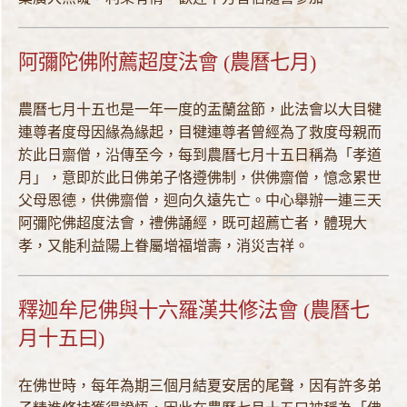
阿彌陀佛附薦超度法會 (農曆七月)
農曆七月十五也是一年一度的盂蘭盆節，此法會以大目犍
連尊者度母因緣為緣起，目犍連尊者曾經為了救度母親而
於此日齋僧，沿傳至今，每到農曆七月十五日稱為「孝道
月」，意即於此日佛弟子恪遵佛制，供佛齋僧，憶念累世
父母恩德，供佛齋僧，迴向久遠先亡。中心舉辦一連三天
阿彌陀佛超度法會，禮佛誦經，既可超薦亡者，體現大
孝，又能利益陽上眷屬增福增壽，消災吉祥。
釋迦牟尼佛與十六羅漢共修法會 (農曆七
月十五曰)
在佛世時，每年為期三個月結夏安居的尾聲，因有許多弟