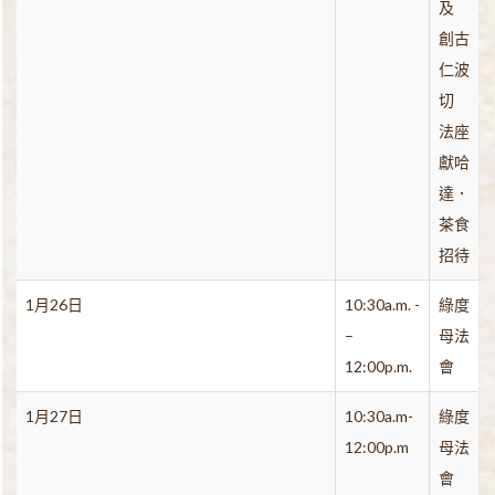
及
創古
仁波
切
法座
獻哈
達．
茶食
招待
1月26日
10:30a.m. -
綠度
–
母法
12:00p.m.
會
1月27日
10:30a.m-
綠度
12:00p.m
母法
會