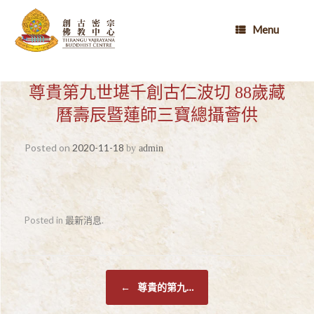
Skip
to
Menu
content
尊貴第九世堪千創古仁波切 88歲藏
曆壽辰暨蓮師三寶總攝薈供
Posted on
2020-11-18
by
admin
Posted in
最新消息
.
Post navigation
尊貴的第九…
←