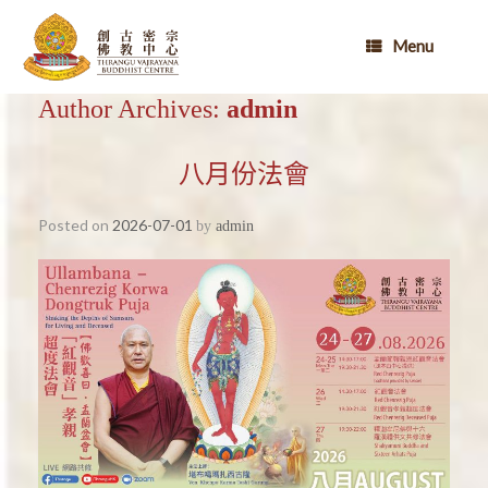
Skip
to
Menu
content
Author Archives:
admin
八月份法會
Posted on
2026-07-01
by
admin