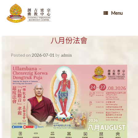
Skip
to
Menu
content
八月份法會
Posted on
2026-07-01
by
admin